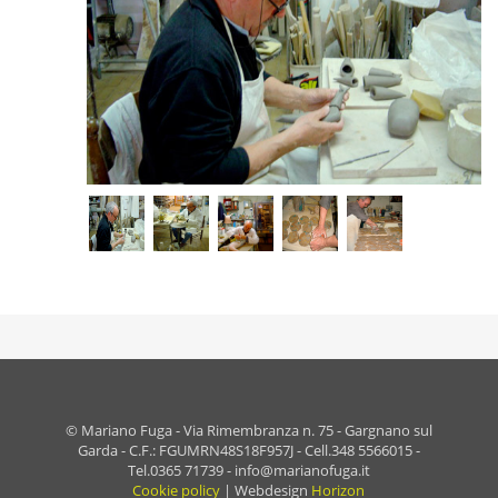
© Mariano Fuga - Via Rimembranza n. 75 - Gargnano sul
Garda - C.F.: FGUMRN48S18F957J - Cell.348 5566015 -
Tel.0365 71739 - info@marianofuga.it
Cookie policy
| Webdesign
Horizon